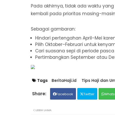
Pada akhirnya, tidak ada waktu yan
kembali pada prioritas masing-masi
Sebagai gambaran:
Hindari pertengahan April–Mei kare
Pilih Oktober–Februari untuk keny
Cari suasana sepi di periode pasca 
Pertimbangkan September atau Dese
Tags
BeritaHaji.id
Tips Haji dan U
Facebook
Twitter
Whats
LEBIH LAMA