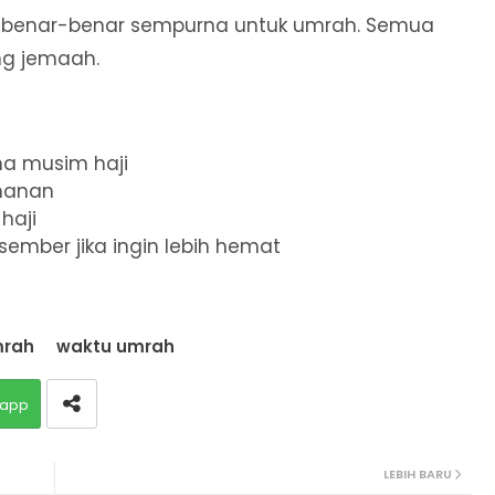
g benar-benar sempurna untuk umrah. Semua
ng jemaah.
na musim haji
amanan
haji
mber jika ingin lebih hemat
mrah
waktu umrah
app
LEBIH BARU