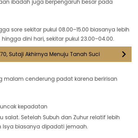
naan ibadah juga berpengaruh besar pada
gga sore sekitar pukul 08.00–15.00 biasanya lebih
hingga dini hari, sekitar pukul 23.00–04.00.
70, Sutaji Akhirnya Menuju Tanah Suci
ng malam cenderung padat karena beririsan
 puncak kepadatan
u salat. Setelah Subuh dan Zuhur relatif lebih
n Isya biasanya dipadati jemaah.