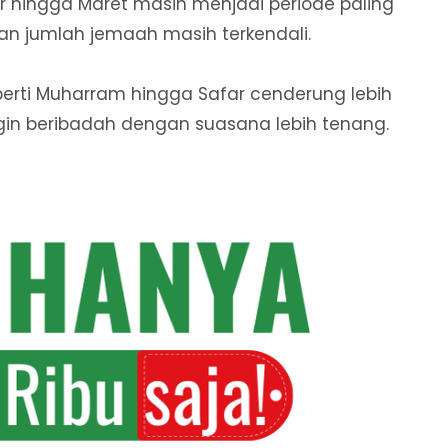
ber hingga Maret masih menjadi periode paling
dan jumlah jemaah masih terkendali.
perti Muharram hingga Safar cenderung lebih
gin beribadah dengan suasana lebih tenang.