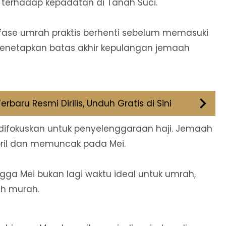
 terhadap kepadatan di Tanah Suci.
fase umrah praktis berhenti sebelum memasuki
menetapkan batas akhir kepulangan jemaah
rbaru Resmi Dirilis, Unduh Gratis di Sini
ai difokuskan untuk penyelenggaraan haji. Jemaah
April dan memuncak pada Mei.
ngga Mei bukan lagi waktu ideal untuk umrah,
ih murah.