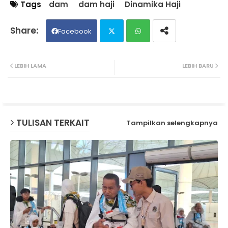
Tags
dam
dam haji
Dinamika Haji
Facebook
Twit
Wh
LEBIH LAMA
LEBIH BARU
ter
ats
ap
TULISAN TERKAIT
Tampilkan selengkapnya
p