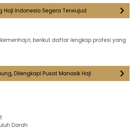
 Haji Indonesia Segera Terwujud
emenhaj.ri, berikut daftar lengkap profesi yang
ung, Dilengkapi Pusat Manasik Haji
t
uluh Darah