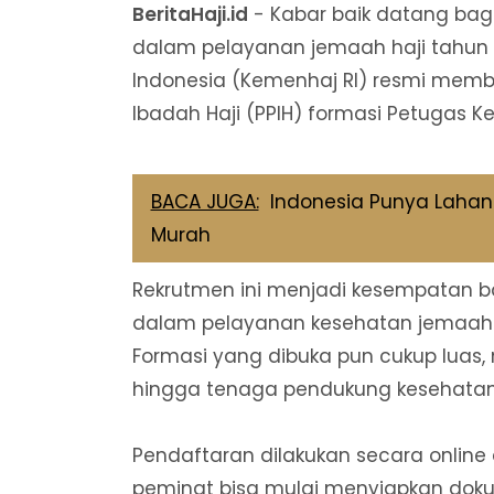
BeritaHaji.id
- Kabar baik datang bagi
dalam pelayanan jemaah haji tahun 
Indonesia (Kemenhaj RI) resmi memb
Ibadah Haji (PPIH) formasi Petugas K
BACA JUGA:
Indonesia Punya Lahan d
Murah
Rekrutmen ini menjadi kesempatan ba
dalam pelayanan kesehatan jemaah I
Formasi yang dibuka pun cukup luas,
hingga tenaga pendukung kesehatan 
Pendaftaran dilakukan secara online 
peminat bisa mulai menyiapkan dokum