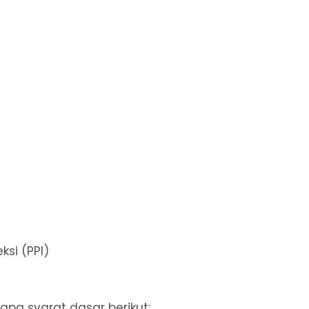
si (PPI)
pa syarat dasar berikut: