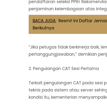
pendaftaran seleksi PPIH. Rekomendasi
penjaminan kelembagaan atas integrit
BACA JUGA:
Resmi! Ini Daftar Jema
Berikutnya
“Jika petugas tidak berkinerja baik,
pertanggungjawaban,” demikian penj
2. Pengulangan CAT Sesi Pertama
Terkait pengulangan CAT pada sesi
teknis pada sistem atau server sehing
kondisi itu, kementerian menyampai