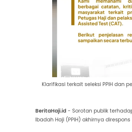
Klarifikasi terkait seleksi PPIH da
BeritaHaji.id
- Sorotan publik terhad
Ibadah Haji (PPIH) akhirnya direspon