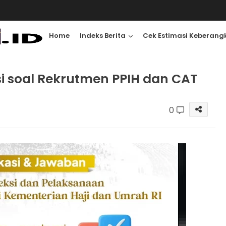
Home
Indeks Berita
Cek Estimasi Keberang
si soal Rekrutmen PPIH dan CAT
0