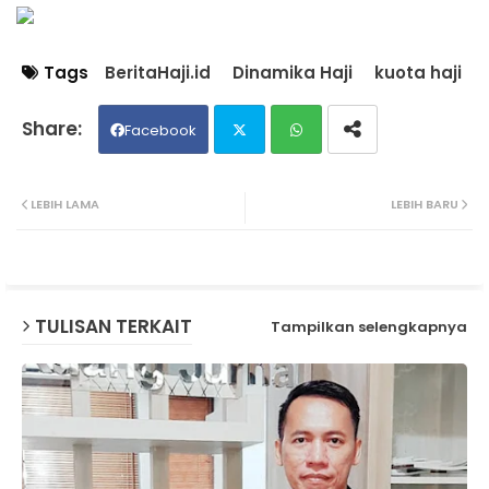
Tags
BeritaHaji.id
Dinamika Haji
kuota haji
Facebook
Twit
Wh
LEBIH LAMA
LEBIH BARU
ter
ats
ap
TULISAN TERKAIT
Tampilkan selengkapnya
p