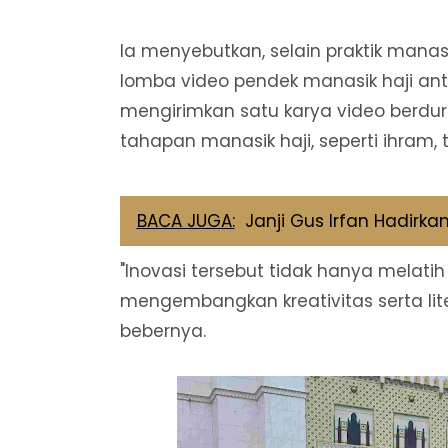
Ia menyebutkan, selain praktik manas
lomba video pendek manasik haji anta
mengirimkan satu karya video berdu
tahapan manasik haji, seperti ihram, t
BACA JUGA:
Janji Gus Irfan Hadirk
"Inovasi tersebut tidak hanya melatih
mengembangkan kreativitas serta litera
bebernya.