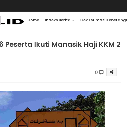
Home
Indeks Berita
Cek Estimasi Keberang
 Peserta Ikuti Manasik Haji KKM 2
0