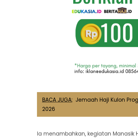
BACA JUGA:
Jemaah Haji Kulon Prog
2026
Ia menambahkan, kegiatan Manasik Ha