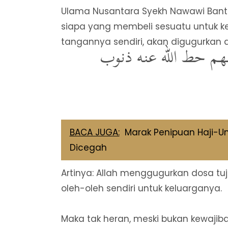
Ulama Nusantara Syekh Nawawi Ban
siapa yang membeli sesuatu untuk 
tangannya sendiri, akan digugurkan 
يهم حط الله عنه ذنوب
BACA JUGA:
Marak Penipuan Haji-U
Dicegah
Artinya: Allah menggugurkan dosa t
oleh-oleh sendiri untuk keluarganya.
Maka tak heran, meski bukan kewaj