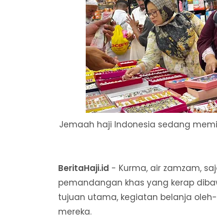
Jemaah haji Indonesia sedang memilih
BeritaHaji.id
- Kurma, air zamzam, sa
pemandangan khas yang kerap dibawa
tujuan utama, kegiatan belanja oleh-
mereka.