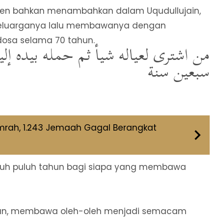
ten bahkan menambahkan dalam Uqudullujain,
keluarganya lalu membawanya dengan
dosa selama 70 tahun.
من اشترى لعياله شيأ ثم حمله بيده إل
سبعين سنة
mrah, 1.243 Jemaah Gagal Berangkat
ujuh puluh tahun bagi siapa yang membawa
iban, membawa oleh-oleh menjadi semacam