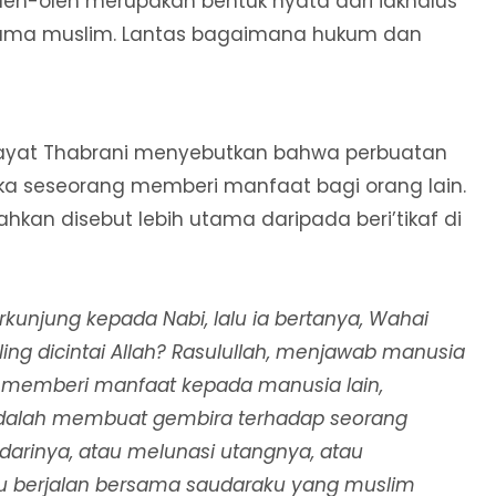
leh-oleh merupakan bentuk nyata dari idkhalus
sama muslim. Lantas bagaimana hukum dan
iwayat Thabrani menyebutkan bahwa perbuatan
tika seseorang memberi manfaat bagi orang lain.
an disebut lebih utama daripada beri’tikaf di
rkunjung kepada Nabi, lalu ia bertanya, Wahai
ing dicintai Allah? Rasulullah, menjawab manusia
ng memberi manfaat kepada manusia lain,
h adalah membuat gembira terhadap seorang
arinya, atau melunasi utangnya, atau
u berjalan bersama saudaraku yang muslim