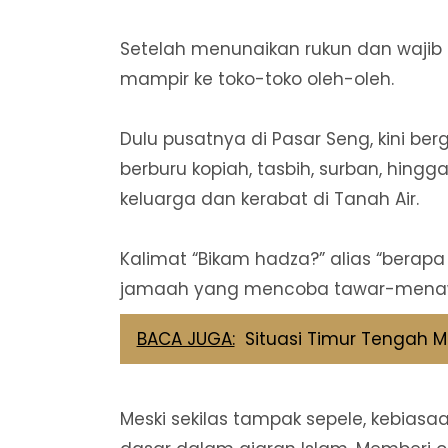
Setelah menunaikan rukun dan wajib 
mampir ke toko-toko oleh-oleh.
Dulu pusatnya di Pasar Seng, kini ber
berburu kopiah, tasbih, surban, hing
keluarga dan kerabat di Tanah Air.
Kalimat “Bikam hadza?” alias “berapa
jamaah yang mencoba tawar-menawa
BACA JUGA:
Situasi Timur Tengah M
Meski sekilas tampak sepele, kebia