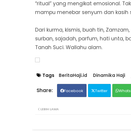
“ritual” yang mengikat emosional. Ta
mampu menebar senyum dan kasih s
Dari kurma, kismis, buah tin, Zamzam
surban, sajadah, parfum, hati unta, b
Tanah Suci. Wallahu alam.
Tags
BeritaHaji.id
Dinamika Haji
Facebook
Twitter
Whats
LEBIH LAMA