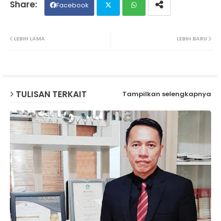
Facebook
Twit
Wh
LEBIH LAMA
LEBIH BARU
ter
ats
ap
TULISAN TERKAIT
Tampilkan selengkapnya
p