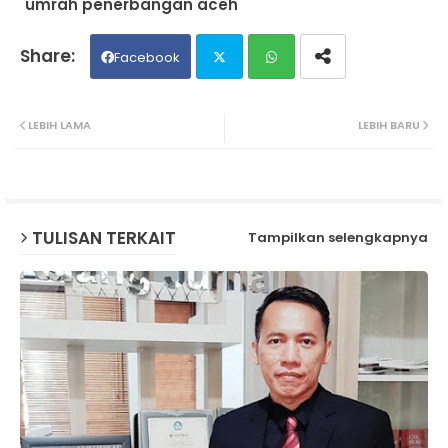
umrah penerbangan aceh
Facebook
Twit
Wh
LEBIH LAMA
LEBIH BARU
ter
ats
ap
TULISAN TERKAIT
Tampilkan selengkapnya
p