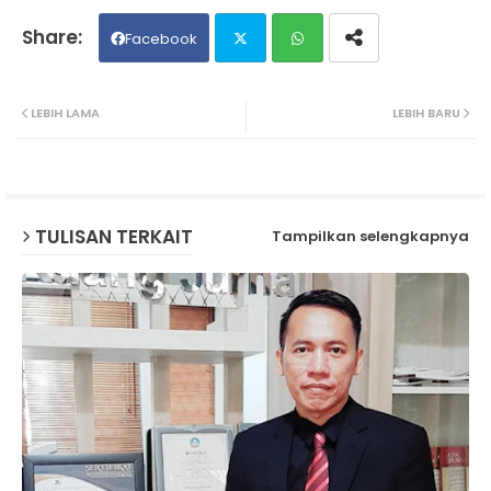
Facebook
Twit
Wh
LEBIH LAMA
LEBIH BARU
ter
ats
ap
TULISAN TERKAIT
Tampilkan selengkapnya
p