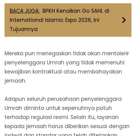
BACA JUGA:
BPKH Kenalkan Go SAHL di
International Islamic Expo 2026, Ini
Tujuannya
Mereka pun menegaskan tidak akan mentolerir
penyelenggara Umrah yang tidak memenuhi
kewajiban kontraktual atau membahayakan
jemaah.
Adapun seluruh perusahaan penyelenggara
Umrah diminta untuk sepenuhnya patuh
terhadap regulasi resmi. Selain itu, layanan
kepada jemaah harus diberikan sesuai dengan
jadwal dan standar yang telah ditetapkan.