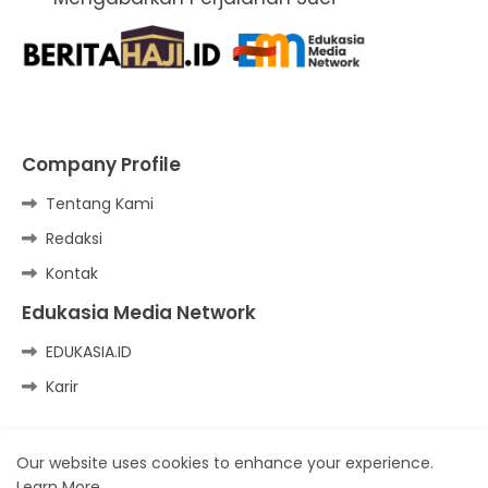
Company Profile
Tentang Kami
Redaksi
Kontak
Edukasia Media Network
EDUKASIA.ID
Karir
Our website uses cookies to enhance your experience.
Kirim Tulisan
Pedoman Media Siber
Learn More