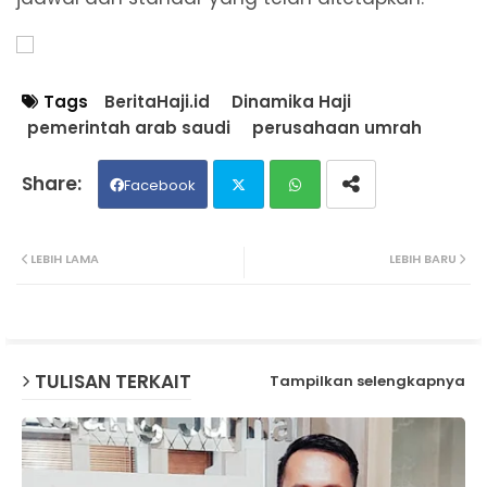
Tags
BeritaHaji.id
Dinamika Haji
pemerintah arab saudi
perusahaan umrah
Facebook
Twit
Wh
LEBIH LAMA
LEBIH BARU
ter
ats
ap
TULISAN TERKAIT
Tampilkan selengkapnya
p